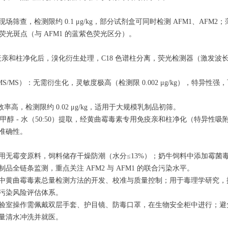
查，检测限约 0.1 μg/kg，部分试剂盒可同时检测 AFM1、AFM2；薄层
荧光斑点（与 AFM1 的蓝紫色荧光区分）。
和柱净化后，溴化衍生处理，C18 色谱柱分离，荧光检测器（激发波长 365
MS/MS）：无需衍生化，灵敏度极高（检测限 0.002 μg/kg），特异性强，
率高，检测限约 0.02 μg/kg，适用于大规模乳制品初筛。
甲醇 - 水（50:50）提取，经黄曲霉毒素专用免疫亲和柱净化（特异性吸附
准确性。
，选用无霉变原料，饲料储存干燥防潮（水分≤13%）；奶牛饲料中添加霉
制品全链条监测，重点关注 AFM2 与 AFM1 的联合污染水平。
中黄曲霉毒素总量检测方法的开发、校准与质量控制；用于毒理学研究，探究
污染风险评估体系。
验室操作需佩戴双层手套、护目镜、防毒口罩，在生物安全柜中进行；避
量清水冲洗并就医。