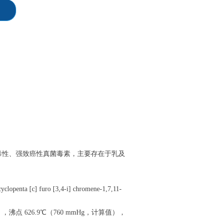
物，同属强毒性、强致癌性真菌毒素，主要存在于乳及
nta [c] furo [3,4-i] chromene-1,7,11-
分解），沸点 626.9℃（760 mmHg，计算值），