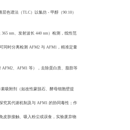
色谱法（TLC）以氯仿 - 甲醇（90:10）
 nm、发射波长 440 nm）检测，线性范
可同时分离检测 AFM2 与 AFM1，精准定量
 AFM2、AFM1 等），去除蛋白质、脂肪等
菌毒素吸附剂（如改性蒙脱石、酵母细胞壁提
其代谢机制及与 AFM1 的协同毒性；作
免皮肤接触、吸入粉尘或误食，实验废弃物