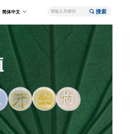
끠
搜索
简体中文
ꀅ