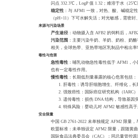
闪点 332.3℃，LogP 值 1.32；难溶于水
稳定性
：与 AFM1 一致，对热、酸、碱稳
（pH>11）下可水解失活；对光敏感，需密封
来源与污染场景
产生途径
：动物摄入含 AFB2 的饲料后，AF
污染范围
：主要污染牛奶、羊奶、奶粉、奶酪等乳及
相关，全球热带、亚热带地区乳制品中检出率
毒性与危害
急性毒性
：哺乳动物急性毒性低于 AFM1，小鼠经
也有一定毒性作用。
慢性毒性
：长期低剂量暴露的核心危害包括：
肝毒性：诱导肝细胞增生、纤维化，长
强致癌性：国际癌症研究机构（IARC）
遗传毒性：损伤 DNA 结构，导致基
特殊风险：婴幼儿对 AFM2 敏感性
安全限量
中国 GB 2761-2022 未单独规定 AF
欧盟标准：未单独设定 AFM2 限量，跟随黄
国际食品法典委员会（CAC）：同总量管控