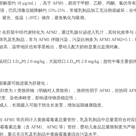
（25℃溶解度约 18 μg/mL），高于 AFM1，易溶于甲醇、乙醇、丙酮、氯仿
定性强，巴氏消毒仅能降解约 15%-25%，常规乳制品加工无法彻底破坏；
、避光、低温（-20℃）储存，避免氧化与吸潮。
B2 在肝脏中经代谢转化为 AFM2，通过乳腺分泌进入乳汁，其转化效率与 AF
乳制品，常与 AFM1 伴随污染，污染比例多为 AFM1:AFM2≈5:1；饲
较高，温带地区也有零星检出，婴幼儿配方奶粉是重点监测对象。
口 LD₅₀约 2.0 mg/kg，大鼠经口 LD₅₀约 2.8 mg/kg；急性
期暴露可能进展为肝硬化；
归类为 1 类致癌物（明确对人类致癌），致癌性弱于 AFM1，但协同 AF
因突变、染色体畸变，影响遗传物质稳定性；
高于成人，长期摄入可能干扰生长发育，增加远期健康隐患。
M2 限量，与 AFM1 等共同计入黄曲霉毒素总量管控，乳及乳制品中总量需符合对
曲霉毒素总量（含 AFM1、AFM2 等）管控，婴幼儿食品总量限制更为严格
原则，重点关注乳及乳制品中黄曲霉毒素综合污染水平。