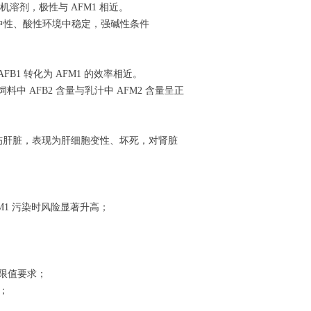
等有机溶剂，极性与 AFM1 相近。
在中性、酸性环境中稳定，强碱性条件
B1 转化为 AFM1 的效率相近。
料中 AFB2 含量与乳汁中 AFM2 含量呈正
中毒主要损伤肝脏，表现为肝细胞变性、坏死，对肾脏
M1 污染时风险显著升高；
应限值要求；
；