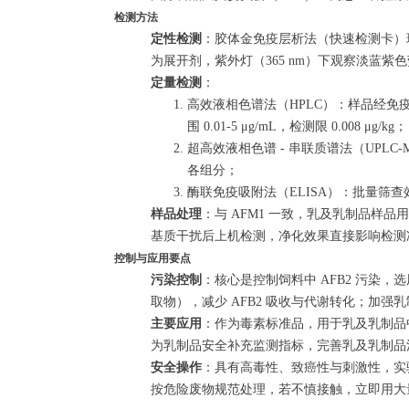
检测方法
定性检测
：胶体金免疫层析法（快速检测卡）现场筛
为展开剂，紫外灯（365 nm）下观察淡蓝紫色
定量检测
：
高效液相色谱法（HPLC）：样品经免疫亲
围 0.01-5 μg/mL，检测限 0.008 μg/kg；
超高效液相色谱 - 串联质谱法（UPLC-
各组分；
酶联免疫吸附法（ELISA）：批量筛查效
样品处理
：与 AFM1 一致，乳及乳制品样品用
基质干扰后上机检测，净化效果直接影响检测
控制与应用要点
污染控制
：核心是控制饲料中 AFB2 污染
取物），减少 AFB2 吸收与代谢转化；加强乳
主要应用
：作为毒素标准品，用于乳及乳制品
为乳制品安全补充监测指标，完善乳及乳制品
安全操作
：具有高毒性、致癌性与刺激性，实
按危险废物规范处理，若不慎接触，立即用大