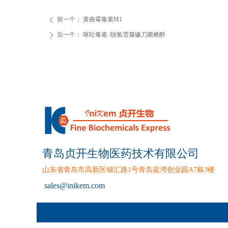
前一个：
黄曲霉毒素M1
ꄴ
后一个：
呕吐毒素 /脱氧雪腐镰刀菌烯醇
ꄲ
青岛贞开生物医药技术有限公司
山东省青岛市高新区锦汇路1号青岛蓝湾创业园A7栋3楼
sales
@inikem.com