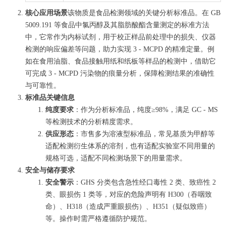
核心应用场景
该物质是食品检测领域的关键分析标准品。在 GB
5009.191 等食品中氯丙醇及其脂肪酸酯含量测定的标准方法
中，它常作为内标试剂，用于校正样品前处理中的损失、仪器
检测的响应偏差等问题，助力实现 3 - MCPD 的精准定量。例
如在食用油脂、食品接触用纸和纸板等样品的检测中，借助它
可完成 3 - MCPD 污染物的痕量分析，保障检测结果的准确性
与可靠性。
标准品关键信息
纯度要求
：作为分析标准品，纯度≥98%，满足 GC - MS
等检测技术的分析精度需求。
供应形态
：市售多为溶液型标准品，常见基质为甲醇等
适配检测衍生体系的溶剂，也有适配实验室不同用量的
规格可选，适配不同检测场景下的用量需求。
安全与储存要求
安全警示
：GHS 分类包含急性经口毒性 2 类、致癌性 2
类、眼损伤 1 类等，对应的危险声明有 H300（吞咽致
命）、H318（造成严重眼损伤）、H351（疑似致癌）
等。操作时需严格遵循防护规范。