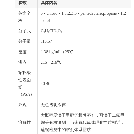
参数
具体内容
英文全
3 - chloro - 1,1,2,3,3 - pentadeuteriopropane - 1,2
称
- diol
分子式
C₃H₂ClD₅O₂
分子量
115.57
密度
1.381 g/mL（25℃）
沸点
216 - 219℃
拓扑极
性表面
40.46
积
（PSA）
外观
无色透明液体
大概率易溶于甲醇等极性溶剂，可溶于二氯甲
溶解性
烷等有机溶剂，与未氘代母体理化性质相近，
适配检测中的溶剂体系需求