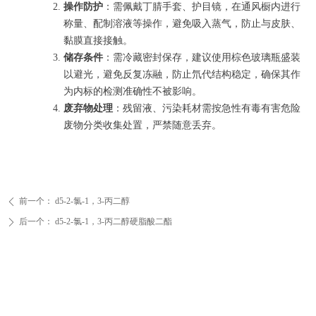
操作防护
：需佩戴丁腈手套、护目镜，在通风橱内进行
称量、配制溶液等操作，避免吸入蒸气，防止与皮肤、
黏膜直接接触。
储存条件
：需冷藏密封保存，建议使用棕色玻璃瓶盛装
以避光，避免反复冻融，防止氘代结构稳定，确保其作
为内标的检测准确性不被影响。
废弃物处理
：残留液、污染耗材需按急性有毒有害危险
废物分类收集处置，严禁随意丢弃。
前一个：
d5-2-氯-1，3-丙二醇
ꄴ
后一个：
d5-2-氯-1，3-丙二醇硬脂酸二酯
ꄲ