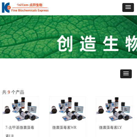
共
9
个产品
7-去甲基微囊藻毒
微囊藻毒素WR
微囊藻毒素LY
素LR